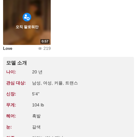
오직 팔로워만
0:57
219
Love
모델 소개
나이:
20 년
관심 대상:
남성, 여성, 커플, 트랜스
신장:
5'4"
무게:
104 lb
헤어:
흑발
눈:
갈색