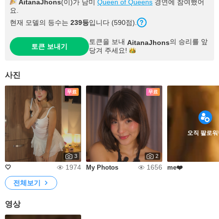
AitanaJhons
(이)가 남미
Queen of Queens
경연에 참여했어
요.
현재 모델의 등수는
239등
입니다 (590점).
토큰을 보내
의 승리를 앞
AitanaJhons
토큰 보내기
당겨
주세요!
사진
무료
무료
오직 팔로워
3
2
1974
1656
🤍
My Photos
me❤️
전체보기
영상