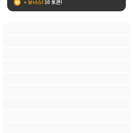
+ 보너스!
10 토큰!
19세이상 십대
가정주부
굴곡 있는 몸매
그룹 섹스
근육질
금발
라틴계
레즈비언
백인