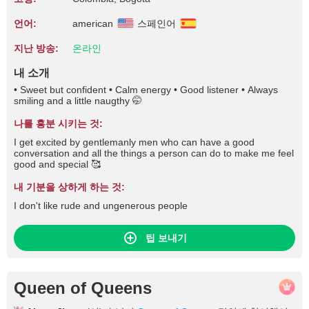
언어:
american
스페인어
지난 방송:
온라인
내 소개
• Sweet but confident • Calm energy • Good listener • Always
smiling and a little naugthy 🤭
나를 흥분 시키는 것:
I get excited by gentlemanly men who can have a good
conversation and all the things a person can do to make me feel
good and special 🥰
내 기분을 상하게 하는 것:
I don't like rude and ungenerous people
팁 보내기
Queen of Queens