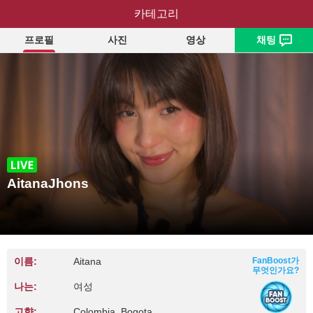
AitanaJhons
카테고리
프로필
사진
영상
채팅
AitanaJhons
이름:
Aitana
FanBoost가
무엇인가요?
나는:
여성
고향:
Colombia, Bogota