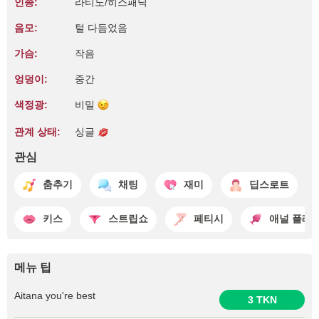
인종:
라티노/히스패닉
음모:
털 다듬었음
가슴:
작음
엉덩이:
중간
색정광:
비밀
관계 상태:
싱글
관심
춤추기
채팅
재미
딥스로트
키스
스트립쇼
페티시
애널 플레
메뉴 팁
Aitana you're best
3 TKN