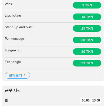
Wink
3 TKN
Lips licking
15 TKN
Stand up and twist
25 TKN
Pvt message
30 TKN
Tongue out
30 TKN
Feet angle
33 TKN
전체보기
근무 시간
월
05:00 - 13:00